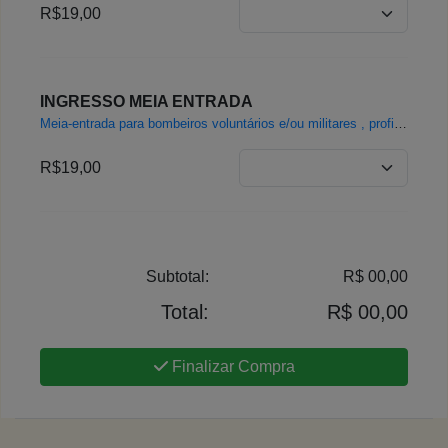
R$19,00
INGRESSO MEIA ENTRADA
Meia-entrada para bombeiros voluntários e/ou militares , profissionias da segurança (policiais militares) e profissionais da educação (professores, no exercicio da profisão). É obrigatório apresentar documento ou comprovante de identificação.
R$19,00
Subtotal:
R$ 00,00
Total:
R$ 00,00
Finalizar Compra