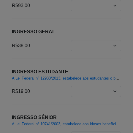
R$93,00
INGRESSO GERAL
R$38,00
INGRESSO ESTUDANTE
A Lei Federal nº 12933/2013, estabelece aos estudantes o benefício do pagamento de meia-entrada. Valido apenas para estudantes com Carteira de Estudante emitida pela União Nacional dos Estudantes (UNE) dentro do prazo de validade, juntamente com a apresentação de um documento oficial com foto (RG, Carteira de Motorista, Carteira de Trabalho ou Passaporte) na entrada do parque. Estudantes dos 07 anos aos 17 anos podem apresentar matrícula escolar como documento comprobatório.
R$19,00
INGRESSO SÊNIOR
A Lei Federal nº 10741/2003, estabelece aos idosos benefício do pagamento de meia-entrada. Válido apenas para idosos com mais de 60 anos. É obrigatório a apresentação de Documento de Identidade.