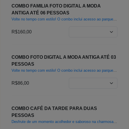
COMBO FAMILIA FOTO DIGITAL A MODA
ANTIGA ATÉ 06 PESSOAS
Volte no tempo com estilo! O combo inclui acesso ao parque para até seis pessoas e uma foto digital com figurinos de época em nossa charmosa Aldeia Histórica. Uma lembrança inesquecível que conecta você à história e rende registros únicos em um cenário que preserva as origens da imigração. 1.Promoção não cumulativa com outras promoções ou descontos em vigor. 2. Para compras online, é obrigatório informar a data da visita. Não é possível adquirir o combo para o mesmo dia na modalidade online. 3. O combo é válido para até 6 pessoas com direito a 1 foto digital com figurino de época. 4. O atendimento funciona por ordem de chegada, das 10h às 15h, e está sujeito à disponibilidade de figurinos e equipe no momento da visita. 5. Para grupos com 7 pessoas ou mais, é necessário realizar agendamento prévio diretamente com o estúdio Máquina do Tempo.
R$160,00
COMBO FOTO DIGITAL A MODA ANTIGA ATÉ 03
PESSOAS
Volte no tempo com estilo! O combo inclui acesso ao parque para até três pessoas (dois adultos e uma criança até 06 anos) e uma foto digital com figurinos de época em nossa charmosa Aldeia Histórica. Uma lembrança inesquecível que conecta você à história e rende registros únicos em um cenário que preserva as origens da imigração. 1.Promoção não cumulativa com outras promoções ou descontos em vigor. 2.Para compras online, é obrigatório informar a data da visita. Não é possível adquirir o combo para o mesmo dia na modalidade online. 3.O combo é válido para até 3 pessoas (recomendado para dois adultos e uma criança até 06 anos), com direito a 1 foto digital com figurino de época. 4. Para grupos de até 6 pessoas, consulte a opção específica "Combo Família – até 6 pessoas". 5. O atendimento funciona por ordem de chegada, das 10h às 15h, e está sujeito à disponibilidade de figurinos e equipe no momento da visita. 6. Para grupos com 7 pessoas ou mais, é necessário realizar agendamento prévio diretamente com o estúdio Máquina do Tempo.
R$86,00
COMBO CAFÉ DA TARDE PARA DUAS
PESSOAS
Desfrute de um momento acolhedor e saboroso na charmosa Casa das Cucas, com um combo especial acesso ao parque para duas pessoas com duas generosa fatias de cuca artesanal, feita com receita autêntica alemã, uma fatia de Apfelstrudel e 02 cafés ou chá. 1. Promoção não cumulativa com outras promoções ou descontos em vigor. 2. Para compras online, é obrigatório informar a data da visita. Não é possível adquirir o combo para o mesmo dia na modalidade online. 3. O atendimento funciona por ordem de chegada, das 10h às 15h; 4.É obrigatório apresentar o voucher da reserva (impresso ou digital) na bilheteria do parque para retirada dos ingressos.